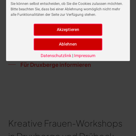
Sie können selbst entscheiden, ob Sie die Cookies zulassen möchten.
beginnen!
Bitte beachten Sie, dass bei einer Ablehnung womöglich nicht mehr
alle Funktionalitäten der Seite zur Verfügung stehen.
Kleine Galerie Druxberge
Termine demnächst
Ein Tag für dich mit Tanz, Yoga und Stille.
Datenschutzlink
|
Impressum
Für Druxberge informieren
Kreative Frauen-Workshops