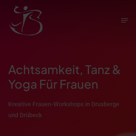
Skip
to
Menu
main
content
Achtsamkeit, Tanz &
Yoga Für Frauen
Kreative Frauen-Workshops in Druxberge
und Drübeck